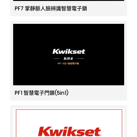
PF7 掌靜脈人臉辨識智慧電子鎖
F
i
t
p
h
Y
a
n
w
i
o
o
c
s
i
n
u
u
e
t
t
t
z
t
PF1 智慧電子門鎖(5in1)
b
a
t
e
z
u
o
g
e
r
b
o
r
r
e
e
k
a
s
m
t