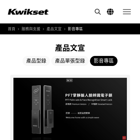
A
S
首頁
服務與支援
產品文宣
影音專區
產品介紹
S
A
創新應用
產品文宣
A
風格體驗
產品型錄
產品單張型錄
影音專區
B
L
服務與支援
V
O
關於我們
i
Y
d
e
o
s