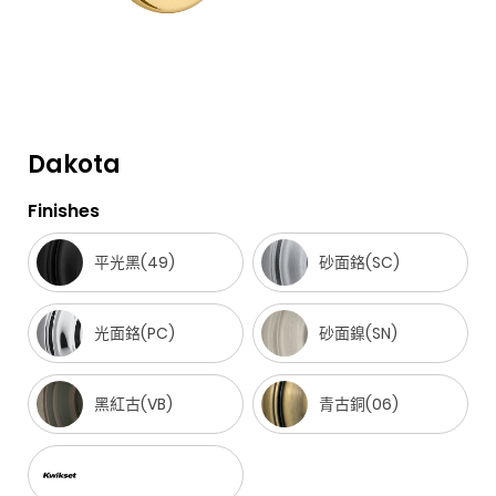
Dakota
Finishes
F
i
t
p
h
Y
a
n
w
i
o
o
平光黑(49)
砂面鉻(SC)
c
s
i
n
u
u
e
t
t
t
z
t
光面鉻(PC)
砂面鎳(SN)
b
a
t
e
z
u
o
g
e
r
b
o
r
黑紅古(VB)
r
e
e
青古銅(06)
k
a
s
m
t