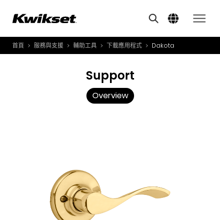
Overview
A
S
首頁
服務與支援
輔助工具
下載應用程式
Dakota
產品介紹
S
A
創新應用
Support
A
風格體驗
Overview
B
L
服務與支援
O
關於我們
Y