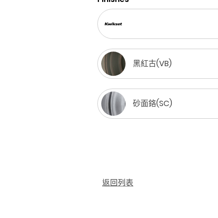
黑紅古(VB)
砂面鉻(SC)
返回列表