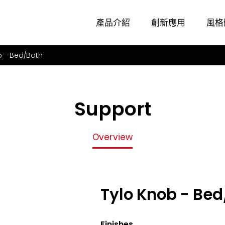
Overview
產品介紹
創新應用
風格
b - Bed/Bath
Support
Overview
Tylo Knob - Be
Finishes