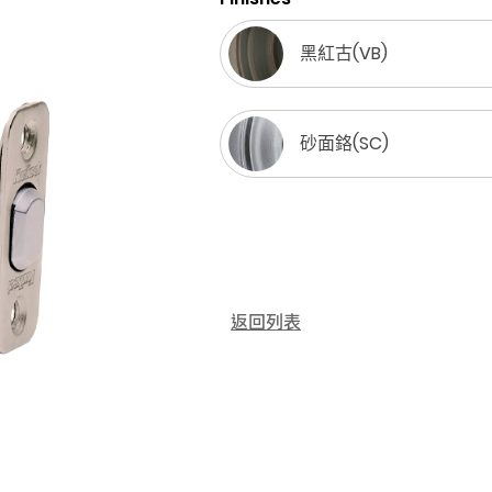
黑紅古(VB)
砂面鉻(SC)
返回列表