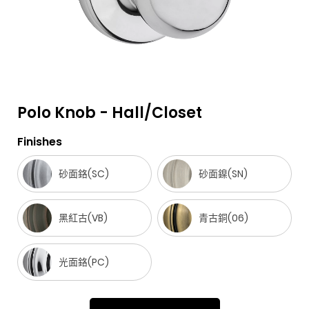
Polo Knob - Hall/Closet
F
i
t
p
h
Y
Finishes
a
n
w
i
o
o
砂面鉻(SC)
砂面鎳(SN)
c
s
i
n
u
u
e
t
t
t
z
t
b
a
t
e
z
u
黑紅古(VB)
青古銅(06)
o
g
e
r
b
o
r
r
e
e
光面鉻(PC)
k
a
s
m
t