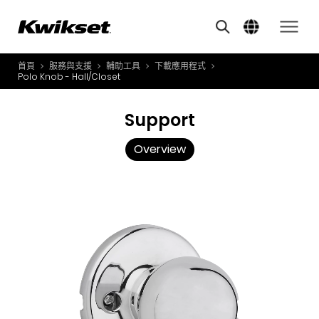
Overview
A
S
首頁
服務與支援
輔助工具
下載應用程式
產品介紹
Polo Knob - Hall/Closet
S
A
創新應用
Support
A
風格體驗
B
Overview
L
服務與支援
O
關於我們
Y