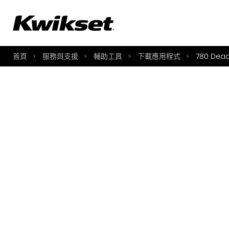
A
S
首頁
服務與支援
輔助工具
下載應用程式
780 Dead
S
A
A
B
L
O
Y