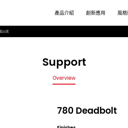
Overview
產品介紹
創新應用
風格
bolt
Support
Overview
780 Deadbolt
Finishes