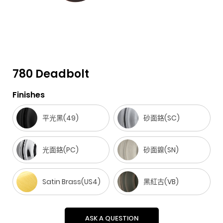
780 Deadbolt
Finishes
F
i
t
p
h
Y
a
n
w
i
o
o
平光黑(49)
砂面鉻(SC)
c
s
i
n
u
u
e
t
t
t
z
t
光面鉻(PC)
砂面鎳(SN)
b
a
t
e
z
u
o
g
e
r
b
o
r
Satin Brass(US4)
r
e
e
黑紅古(VB)
k
a
s
m
t
ASK A QUESTION