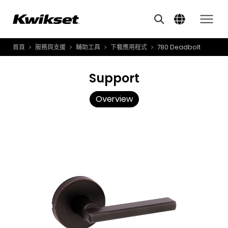
Overview
A
S
首頁
服務與支援
輔助工具
下載應用程式
780 Deadbolt
產品介紹
S
A
創新應用
Support
A
風格體驗
Overview
B
L
服務與支援
O
關於我們
Y