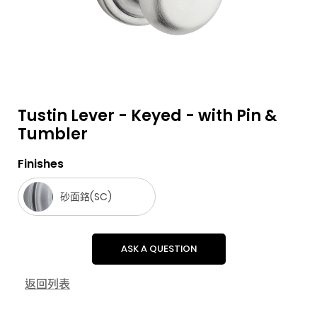
Tustin Lever - Keyed - with Pin &
Tumbler
F
i
t
p
h
Y
a
n
w
i
o
o
Finishes
c
s
i
n
u
u
砂面鉻(SC)
e
t
t
t
z
t
b
a
t
e
z
u
o
g
e
r
b
ASK A QUESTION
o
r
r
e
e
k
a
s
返回列表
m
t