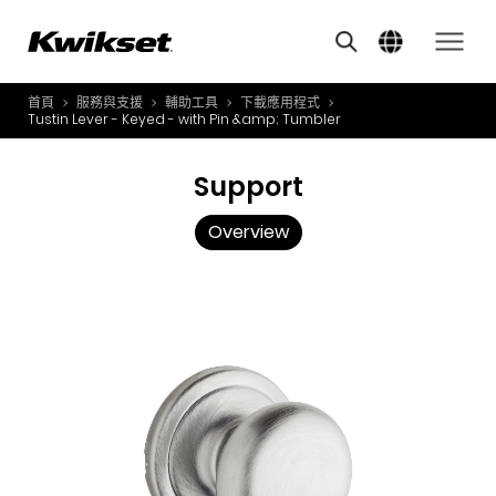
Overview
A
S
首頁
服務與支援
輔助工具
下載應用程式
產品介紹
Tustin Lever - Keyed - with Pin &amp; Tumbler
S
A
創新應用
Support
A
風格體驗
B
Overview
L
服務與支援
O
關於我們
Y