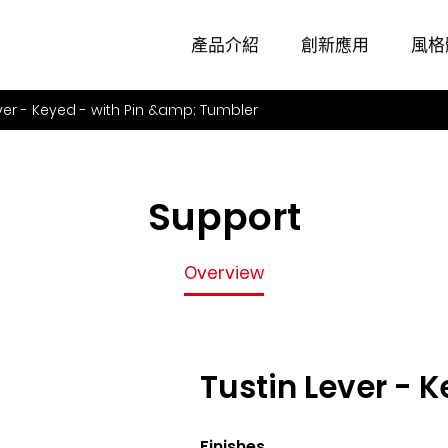
Overview
產品介紹
創新應用
風格
ver - Keyed - with Pin &amp; Tumbler
Support
Overview
Tustin Lever - 
Finishes