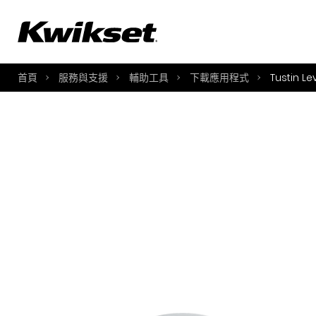
A
S
首頁
服務與支援
輔助工具
下載應用程式
Tustin Le
S
A
A
B
L
O
Y