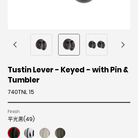
F
i
t
p
h
Y
Tustin Lever - Keyed - with Pin &
a
n
w
i
o
o
Tumbler
c
s
i
n
u
u
e
t
t
t
z
t
740TNL 15
b
a
t
e
z
u
o
g
e
r
b
Finish
o
r
r
e
e
平光黑(49)
k
a
s
m
t