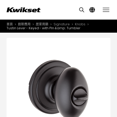
其他類似商品
A
S
首頁
創新應用
居家用鎖
Signature
Knobs
產品介紹
Tustin Lever - Keyed - with Pin &amp; Tumbler
S
A
創新應用
A
風格體驗
B
L
服務與支援
O
關於我們
Y