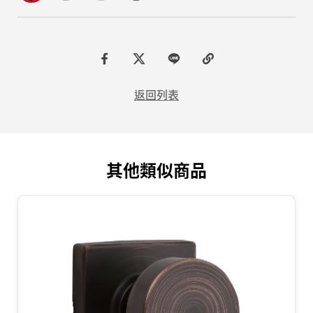
F
t
L
C
a
w
I
o
返回列表
c
i
N
p
e
t
E
y
b
t
L
其他類似商品
o
e
i
o
r
n
k
k