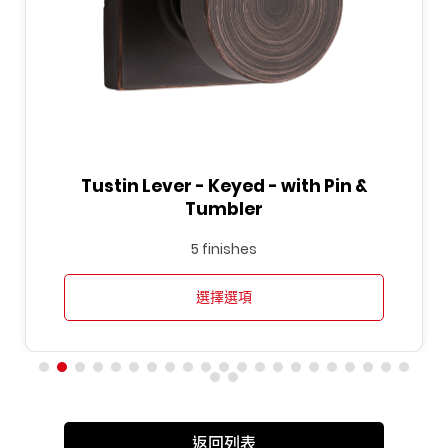
Tustin Lever - Keyed - with Pin &
Tumbler
5 finishes
選擇選項
返回列表