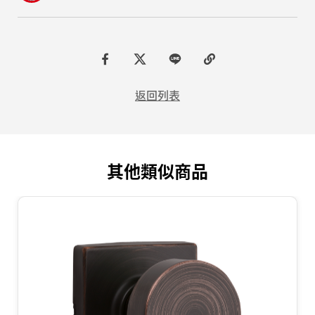
F
t
L
C
a
w
I
o
返回列表
c
i
N
p
e
t
E
y
b
t
L
其他類似商品
o
e
i
o
r
n
k
k