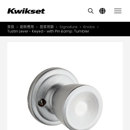
其他類似商品
A
S
首頁
創新應用
居家用鎖
Signature
Knobs
產品介紹
Tustin Lever - Keyed - with Pin &amp; Tumbler
S
A
創新應用
A
風格體驗
B
L
服務與支援
O
關於我們
Y