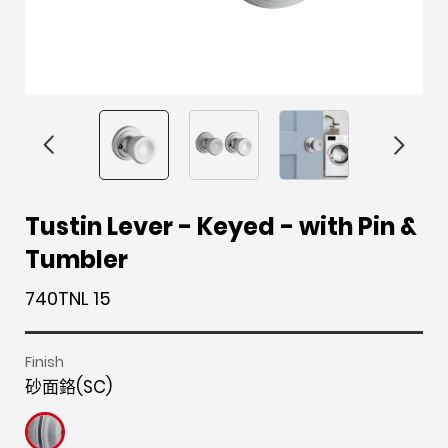
F
i
t
p
h
Y
Tustin Lever - Keyed - with Pin &
a
n
w
i
o
o
Tumbler
c
s
i
n
u
u
e
t
t
t
z
t
740TNL 15
b
a
t
e
z
u
o
g
e
r
b
Finish
o
r
r
e
e
砂面鉻(SC)
k
a
s
m
t