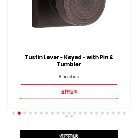
Tustin Lever - Keyed - with Pin &
Tumbler
5 finishes
選擇選項
返回列表