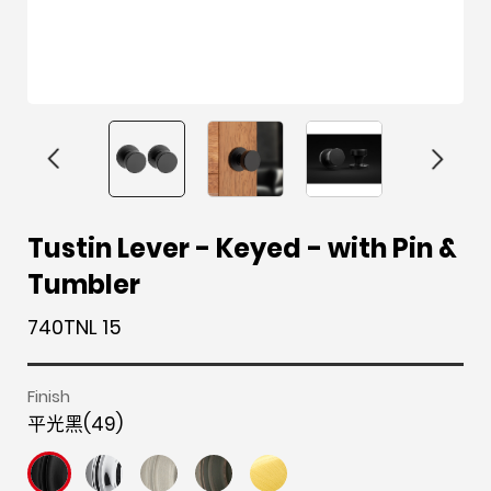
F
i
t
p
h
Y
Tustin Lever - Keyed - with Pin &
a
n
w
i
o
o
Tumbler
c
s
i
n
u
u
e
t
t
t
z
t
740TNL 15
b
a
t
e
z
u
o
g
e
r
b
Finish
o
r
r
e
e
平光黑(49)
k
a
s
m
t