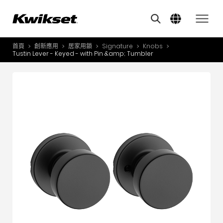
其他類似商品
A
S
首頁
創新應用
居家用鎖
Signature
Knobs
產品介紹
Tustin Lever - Keyed - with Pin &amp; Tumbler
S
A
創新應用
A
風格體驗
B
L
服務與支援
O
關於我們
Y