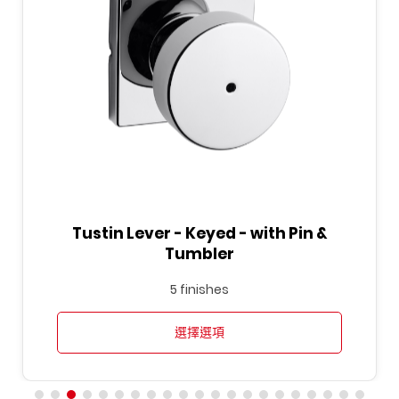
Tustin Lever - Keyed - with Pin &
Tumbler
5 finishes
選擇選項