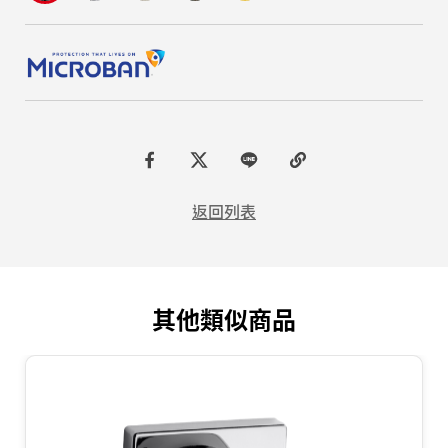
F
t
L
C
a
w
I
o
返回列表
c
i
N
p
e
t
E
y
b
t
L
其他類似商品
o
e
i
o
r
n
k
k