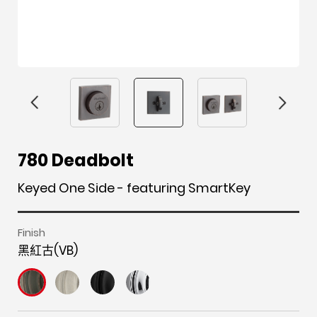
F
i
t
p
h
Y
780 Deadbolt
a
n
w
i
o
o
c
s
i
n
u
u
Keyed One Side - featuring SmartKey
e
t
t
t
z
t
b
a
t
e
z
u
Finish
o
g
e
r
b
黑紅古(VB)
o
r
r
e
e
k
a
s
m
t