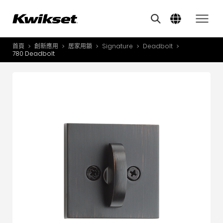
其他類似商品
A
S
首頁
創新應用
居家用鎖
Signature
Deadbolt
產品介紹
780 Deadbolt
S
A
創新應用
A
風格體驗
B
L
服務與支援
O
關於我們
Y