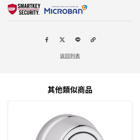
F
t
L
C
a
w
I
o
返回列表
c
i
N
p
e
t
E
y
b
t
L
其他類似商品
o
e
i
o
r
n
k
k