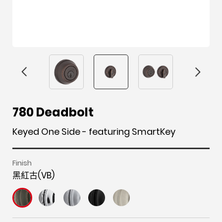
F
i
t
p
h
Y
780 Deadbolt
a
n
w
i
o
o
c
s
i
n
u
u
Keyed One Side - featuring SmartKey
e
t
t
t
z
t
b
a
t
e
z
u
Finish
o
g
e
r
b
黑紅古(VB)
o
r
r
e
e
k
a
s
m
t